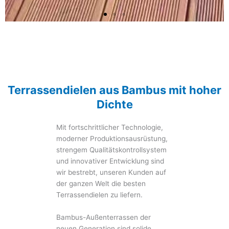
Terrassendielen aus
Bambus mit hoher
Dichte
Terrassendielen aus Bambus mit hoher
Die spezielle symmetrische Form der
Seiten bietet die Möglichkeit,
Dichte
zwischen der geriffelten oder der
flachen Oberfläche zu wählen, und
Mit fortschrittlicher Technologie,
ermöglicht eine schnelle Installation
mit Befestigungselementen.
moderner Produktionsausrüstung,
strengem Qualitätskontrollsystem
und innovativer Entwicklung sind
Mehr
wir bestrebt, unseren Kunden auf
der ganzen Welt die besten
Terrassendielen zu liefern.
Bambus-Außenterrassen der
neuen Generation sind solide