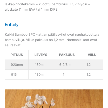
lakkapinnoitekerros + kudottu bambuviilu + SPC-ydin +
aluskate (1 mm EVA tai 1 mm IXPE)
Erittely
Kaikki Bamboo SPC -lattian päällysviilut ovat nauhakudottuja
bambuviiluja. Viilun paksuus on 1,2 mm. Normaalit koot ovat
seuraavat:
PITUUS
LEVEYS
PAKSUUS
VIILU
920mm
130mm
6,2/6 mm
1,2 mm
915mm
130mm
7 mm
1,2 mm