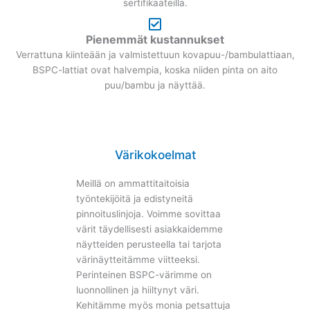
sertifikaateilla.
Pienemmät kustannukset
Verrattuna kiinteään ja valmistettuun kovapuu-/bambulattiaan,
BSPC-lattiat ovat halvempia, koska niiden pinta on aito
puu/bambu ja näyttää.
Värikokoelmat
Meillä on ammattitaitoisia
työntekijöitä ja edistyneitä
pinnoituslinjoja. Voimme sovittaa
värit täydellisesti asiakkaidemme
näytteiden perusteella tai tarjota
värinäytteitämme viitteeksi.
Perinteinen BSPC-värimme on
luonnollinen ja hiiltynyt väri.
Kehitämme myös monia petsattuja