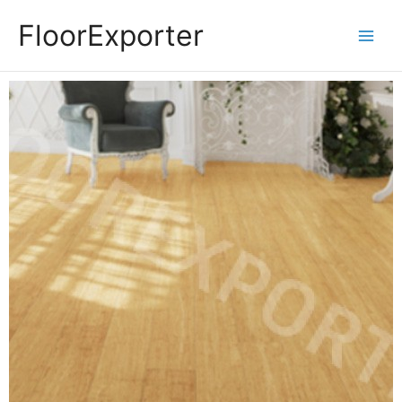
Siirry
FloorExporter
sisältöön