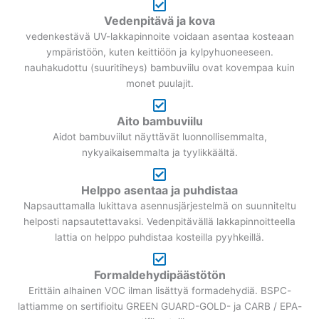
Vedenpitävä ja kova
vedenkestävä UV-lakkapinnoite voidaan asentaa kosteaan
ympäristöön, kuten keittiöön ja kylpyhuoneeseen.
nauhakudottu (suuritiheys) bambuviilu ovat kovempaa kuin
monet puulajit.
Aito bambuviilu
Aidot bambuviilut näyttävät luonnollisemmalta,
nykyaikaisemmalta ja tyylikkäältä.
Helppo asentaa ja puhdistaa
Napsauttamalla lukittava asennusjärjestelmä on suunniteltu
helposti napsautettavaksi. Vedenpitävällä lakkapinnoitteella
lattia on helppo puhdistaa kosteilla pyyhkeillä.
Formaldehydipäästötön
Erittäin alhainen VOC ilman lisättyä formadehydiä. BSPC-
lattiamme on sertifioitu GREEN GUARD-GOLD- ja CARB / EPA-