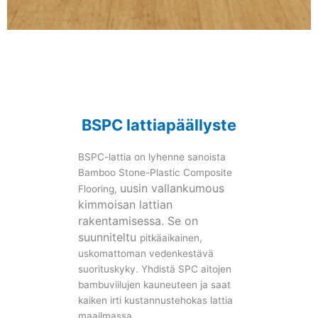
BSPC lattiapäällyste
On tervetullut räätälöidä värejä ja
pintakäsittelyjä projekteihisi
vastaaviksi!
BSPC lattiapäällyste
BSPC-lattia on lyhenne sanoista
Lisää
Bamboo Stone-Plastic Composite
uusin vallankumous
Flooring
,
kimmoisan lattian
rakentamisessa. Se on
suunniteltu
pitkäaikainen,
uskomattoman vedenkestävä
suorituskyky. Yhdistä SPC aitojen
bambuviilujen kauneuteen ja saat
kaiken irti
kustannustehokas lattia
maailmassa.