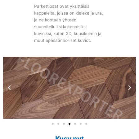
Parkettiosat ovat yksittäisiä
kappaleita, joissa on kieleke ja ura,
ja ne kootaan yhteen
suunnitelluiksi kokonaisiksi
kuvioiksi, kuten 3D, kuusikulmio ja
muut epäsäännölliset kuviot.
Kysy nyt