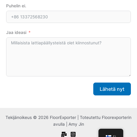
Puhelin ei.
Jaa ideasi
Lähetä nyt
A
l
Tekijänoikeus © 2026 FloorExporter | Toteutettu Floorexporterin
t
avulla | Amy Jin
e
r
FI