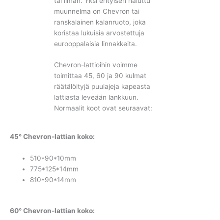
tai ilman. Yksi erityisen haluttu
muunnelma on Chevron tai
ranskalainen kalanruoto, joka
koristaa lukuisia arvostettuja
eurooppalaisia linnakkeita.
Chevron-lattioihin voimme
toimittaa 45, 60 ja 90 kulmat
räätälöityjä puulajeja kapeasta
lattiasta leveään lankkuun.
Normaalit koot ovat seuraavat:
45° Chevron-lattian koko:
510*90*10mm
775*125*14mm
810*90*14mm
60° Chevron-lattian koko: