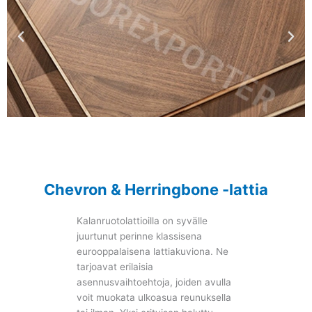
Chevron & Herringbone -lattia
Kalanruotolattioilla on syvälle
juurtunut perinne klassisena
eurooppalaisena lattiakuviona. Ne
tarjoavat erilaisia
asennusvaihtoehtoja, joiden avulla
voit muokata ulkoasua reunuksella