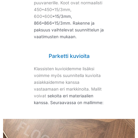
puuvanerille. Koot ovat normaalisti
450*450*15/3mm,
600*600
*15/3
mm,
866*866
*15/3
mm. Rakenne ja
paksuus vaihtelevat suunnittelun ja
vaatimusten mukaan.
Parketti kuvioita
Klassisten kuvioidemme lisäksi
voimme myös suunnitella kuvioita
asiakkaidemme kanssa
vastaamaan eri markkinoita. Mallit
voivat
sekoita eri materiaalien
kanssa.
Seuraavassa on mallimme: