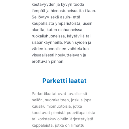
kestävyyden ja kyvyn tuoda
lämpöä ja hienostuneisuutta tilaan.
Se löytyy sekä asuin- että
kaupallisista ympäristöistä, usein
alueilla, kuten olohuoneissa,
ruokailuhuoneissa, käytävillä tai
sisäänkäynneillä. Puun syiden ja
värien luonnollinen vaihtelu luo
visuaalisesti houkuttelevan ja
erottuvan pinnan.
Parketti laatat
Parkettilaatat ovat tavallisesti
neliön, suorakaiteen, joskus jopa
kuusikulmiomuotoisia, jotka
koostuvat pienistä puuviilupaloista
tai koristekuviointiin järjestetyistä
kappaleista, jotka on liimattu