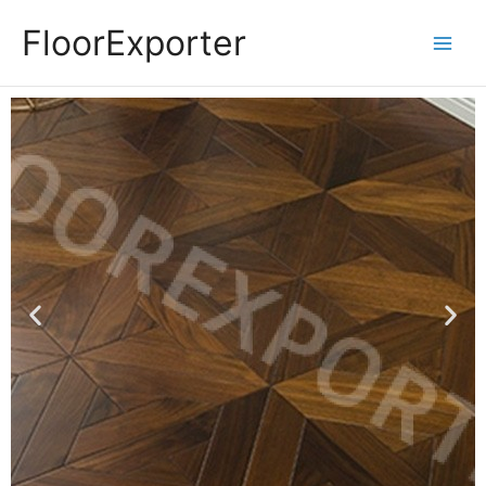
Siirry
FloorExporter
sisältöön