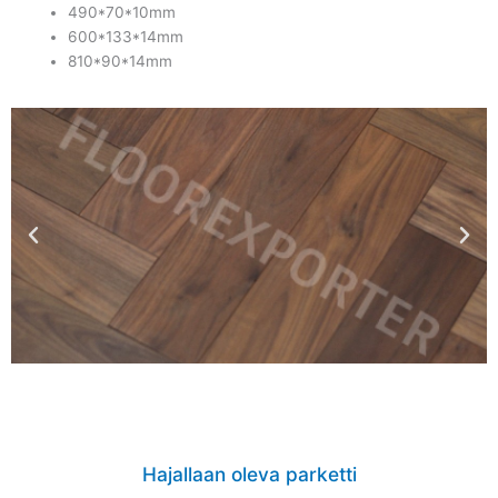
490*70*10mm
600*133*14mm
810*90*14mm
Hajallaan oleva parketti