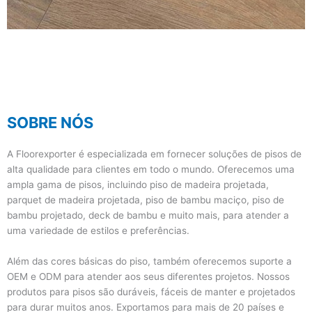
Piso de madeira
projetada de carvalho
Nós fornecemos serviço de OEM e
SOBRE NÓS
ODM. Você pode personalizar
tamanhos, espécies, cores,
acabamento de superfície e
A Floorexporter é especializada em fornecer soluções de pisos de
tratamento para atender às
alta qualidade para clientes em todo o mundo. Oferecemos uma
necessidades de seus projetos
ampla gama de pisos, incluindo piso de madeira projetada,
parquet de madeira projetada, piso de bambu maciço, piso de
bambu projetado, deck de bambu e muito mais, para atender a
VER MAIS
uma variedade de estilos e preferências.
Além das cores básicas do piso, também oferecemos suporte a
OEM e ODM para atender aos seus diferentes projetos. Nossos
produtos para pisos são duráveis, fáceis de manter e projetados
para durar muitos anos. Exportamos para mais de 20 países e