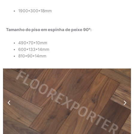
1900*300*18mm
Tamanho do piso em espinha de peixe 90°:
490*70*10mm
600*133*14mm
810*90*14mm