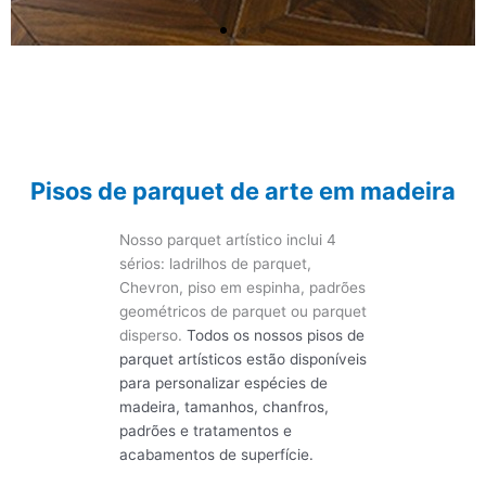
Parquet artístico de
nogueira preta
Temos vários padrões de design em
Pisos de parquet de arte em madeira
parquet. Disponível para personalizar
as espécies, partes e tamanhos. O
tamanho de 450*450mm a
Nosso parquet artístico inclui 4
900*900mm.
sérios: ladrilhos de parquet,
Chevron, piso em espinha, padrões
geométricos de parquet ou parquet
INQUÉRITO AGORA
disperso.
Todos os nossos pisos de
parquet artísticos estão disponíveis
para personalizar espécies de
madeira, tamanhos, chanfros,
padrões e tratamentos e
acabamentos de superfície.