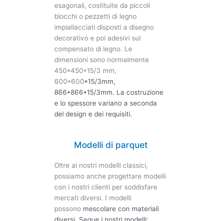
esagonali, costituite da piccoli
blocchi o pezzetti di legno
impiallacciati disposti a disegno
decorativo e poi adesivi sul
compensato di legno. Le
dimensioni sono normalmente
450*450*15/3 mm,
600*600
*15/3
mm,
866*866
*15/3
mm. La costruzione
e lo spessore variano a seconda
del design e dei requisiti.
Modelli di parquet
Oltre ai nostri modelli classici,
possiamo anche progettare modelli
con i nostri clienti per soddisfare
mercati diversi. I modelli
possono
mescolare con materiali
diversi.
Segue i nostri modelli: