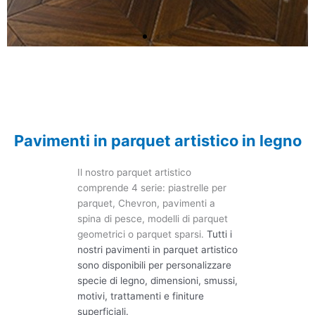
Parquet artistico in
noce nero
Disponiamo di vari modelli di design del
Pavimenti in parquet artistico in legno
parquet. Disponibile per personalizzare
specie, modelli e dimensioni. La
dimensione da 450*450mm a
Il nostro parquet artistico
900*900mm.
comprende 4 serie: piastrelle per
parquet, Chevron, pavimenti a
spina di pesce, modelli di parquet
RICHIESTA ORA
geometrici o parquet sparsi.
Tutti i
nostri pavimenti in parquet artistico
sono disponibili per personalizzare
specie di legno, dimensioni, smussi,
motivi, trattamenti e finiture
superficiali.